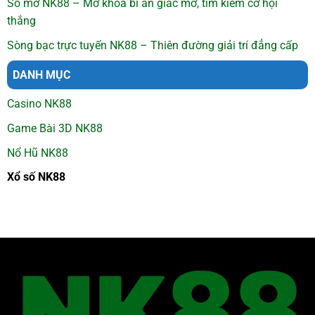
Sổ mơ NK88 – Mở khóa bí ẩn giấc mơ, tìm kiếm cơ hội
thắng
Sòng bạc trực tuyến NK88 – Thiên đường giải trí đẳng cấp
DANH MỤC
Casino NK88
Game Bài 3D NK88
Nổ Hũ NK88
Tham gia xổ số NK88 kiếm lợi nhuận
Xổ số NK88
Tính năng hỗ trợ độc quyền tại xổ số NK88
Thương hiệu cung cấp những công cụ hỗ trợ đặc biệt, giúp
thành viên có thể phân tích dữ liệu, soi cầu chính xác hơn,
tăng cơ hội chiến thắng trước khi đặt tiền chính thức. Việc
này thể hiện sự chuyên nghiệp và quan tâm tới quyền lợi
của người chơi tuyệt đối tại NK88.