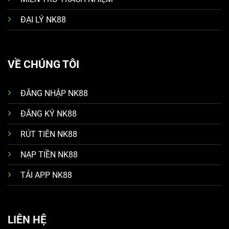
ĐẠI LÝ NK88
VỀ CHÚNG TÔI
ĐĂNG NHẬP NK88
Công cụ soi cầu xổ số hiện đại
ĐĂNG KÝ NK88
RÚT TIÊN NK88
Hệ thống thông báo kết quả xổ số NK88 ngay lập tức
NẠP TIỀN NK88
Thành viên sẽ nhận được thông báo kết quả mở thưởng
ngay lập tức qua ứng dụng hoặc trang web khi phiên quay
TẢI APP NK88
kết thúc, không cần chờ đợi hoặc tra cứu thủ công như
trước đây, đặc biệt quan trọng cho những người chơi tham
gia siêu tốc cần cập nhật thông tin liên tục trong ngày.
LIÊN HỆ