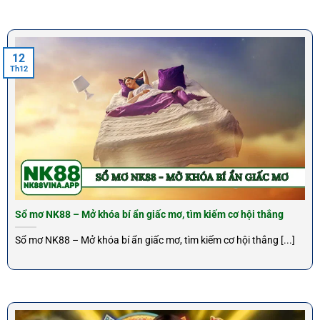
Xổ số NK88 đa dạng loại hình
12
Xổ số truyền thống ba miền Bắc, Trung, Nam
Th12
Thương hiệu cung cấp tất cả các KQXS truyền thống của
cả ba miền Bắc, Trung, Nam, với tỷ lệ trả thưởng cao hơn
nhiều so với cách chơi ghi lại thông thường bên ngoài.
Người chơi có thể tham gia cược Lô, Đề, Ba Càng, Bốn
Càng với thời gian kết quả trùng khớp hoàn toàn với kết
quả mở thưởng chính thức của đài đó. Tỷ lệ lô 2 con
thường đạt 1 ăn 99.5, cao hơn mức 1 ăn 80 của lô đề
truyền thống tại Việt Nam này.
Sổ mơ NK88 – Mở khóa bí ẩn giấc mơ, tìm kiếm cơ hội thắng
Sổ mơ NK88 – Mở khóa bí ẩn giấc mơ, tìm kiếm cơ hội thắng [...]
Xổ số NK88 siêu tốc với tốc độ trả kết quả nhanh
Loại hình siêu tốc tại xổ số NK88 giúp thành viên có thể cá
cược liên tục trong ngày, với thời gian mở thưởng rút ngắn
chỉ còn 1 phút, 3 phút, hoặc 5 phút cho mỗi phiên quay.