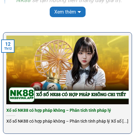
NK88
sẽ tận hưởng tiền thắng đầy giá trị.
Xem thêm
Đa dạng loại hình cược xổ số NK88 chất lượng
Xổ số tại NK88 không chỉ dừng lại ở hình thức truyền thống
mà còn mở rộng thêm nhiều loại hình hiện đại, đáp ứng
nhu cầu cá cược liên tục trong ngày của bet thủ. Sự phong
12
phú trong sản phẩm mang lại nhiều cơ hội giành chiến
Th12
thắng hơn cho thành viên tham gia giải trí mỗi ngày.
Xổ số NK88 có hợp pháp không – Phân tích tính pháp lý
Xổ số NK88 có hợp pháp không – Phân tích tính pháp lý Xổ số [...]