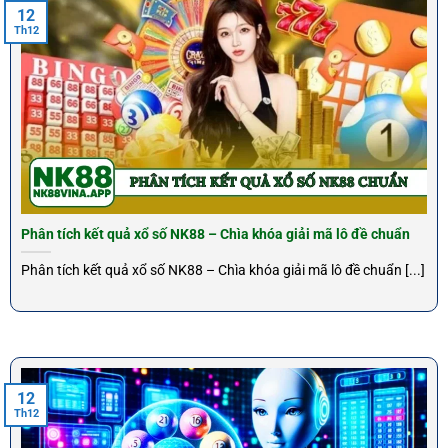
Việc này đáp ứng nhu cầu kiếm tiền nhanh của bet thủ,
12
đồng thời cũng đòi hỏi sự tỉnh táo và kỹ năng quản lý vốn
Th12
chặt chẽ hơn rất nhiều.
Xổ số Keno với tần suất mở thưởng liên tục
Keno là trò chơi quay số phổ biến toàn cầu, tại xổ số NK88,
được mở thưởng liên tục với tần suất khoảng vài phút cho
một phiên, cho phép người chơi chọn từ 1 đến 10 trong
tổng 80 cặp đã được quy định trước. Hội viên có thể cược
Tài/Xỉu, Chẵn/Lẻ, hoặc cược Hòa với tỷ lệ thắng khá cao,
Phân tích kết quả xổ số NK88 – Chìa khóa giải mã lô đề chuẩn
giúp thành viên có thêm lựa chọn đặt cược ngoài lề cũng
Phân tích kết quả xổ số NK88 – Chìa khóa giải mã lô đề chuẩn [...]
rất hiệu quả.
12
Th12